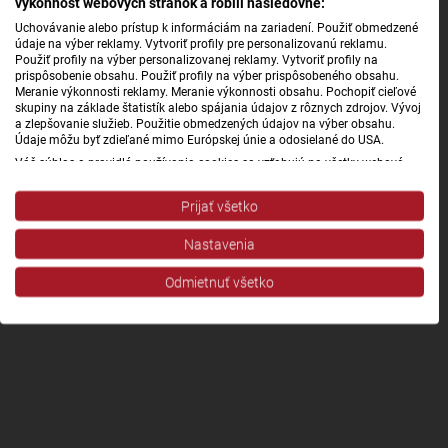
výkonnosť webových stránok a robili nasledovné:
Uchovávanie alebo prístup k informáciám na zariadení. Použiť obmedzené
údaje na výber reklamy. Vytvoriť profily pre personalizovanú reklamu.
Použiť profily na výber personalizovanej reklamy. Vytvoriť profily na
prispôsobenie obsahu. Použiť profily na výber prispôsobeného obsahu.
Meranie výkonnosti reklamy. Meranie výkonnosti obsahu. Pochopiť cieľové
skupiny na základe štatistík alebo spájania údajov z rôznych zdrojov. Vývoj
a zlepšovanie služieb. Použitie obmedzených údajov na výber obsahu.
Údaje môžu byť zdieľané mimo Európskej únie a odosielané do USA.
Váš súhlas a pravidlá používania cookies sa vzťahujú na všetky webové
stránky „Rozhlasové weby“ vrátane: RSI Deutsch, Rádio Litera, Rádio Regina
Stred, Rádio Regina Západ, Rádio Patria, Rádio Devín, RTVS, Hudobné
Prijať všetko
pozdravy, Rádio Slovensko, RSI Francais, RSI English, RSI Slovensky, Rádio
Junior, RSI, Rádio Regina Východ, Rádio_FM, RSI Espanol, NEV.
Nastavenia
Zobraziť zoznam partnerov (1 predajcovia IAB)
Vaše údaje používame na nasledujúce účely:
Odmietnuť všetko
Účely spracovania IAB:
Uchovávanie alebo prístup k informáciám na
zariadení
Použiť obmedzené údaje na výber reklamy
Vytvoriť profily pre personalizovanú reklamu