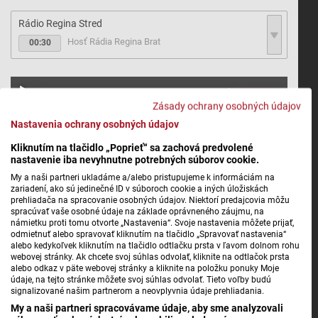
Rádio
Regina Stred
Hosť Rádia Regina Bratislava (R)
00:30
LIVE
Zásady ochrany osobných údajov
Nastavenia ochrany osobných údajov
Kliknutím na tlačidlo „Poprieť“ sa zachová predvolené
nastavenie iba nevyhnutne potrebných súborov cookie.
My a naši partneri ukladáme a/alebo pristupujeme k informáciám na
zariadení, ako sú jedinečné ID v súboroch cookie a iných úložiskách
prehliadača na spracovanie osobných údajov. Niektorí predajcovia môžu
spracúvať vaše osobné údaje na základe oprávneného záujmu, na
námietku proti tomu otvorte „Nastavenia“. Svoje nastavenia môžete prijať,
odmietnuť alebo spravovať kliknutím na tlačidlo „Spravovať nastavenia“
alebo kedykoľvek kliknutím na tlačidlo odtlačku prsta v ľavom dolnom rohu
webovej stránky. Ak chcete svoj súhlas odvolať, kliknite na odtlačok prsta
alebo odkaz v päte webovej stránky a kliknite na položku ponuky Moje
údaje, na tejto stránke môžete svoj súhlas odvolať. Tieto voľby budú
signalizované našim partnerom a neovplyvnia údaje prehliadania.
My a naši partneri spracovávame údaje, aby sme analyzovali