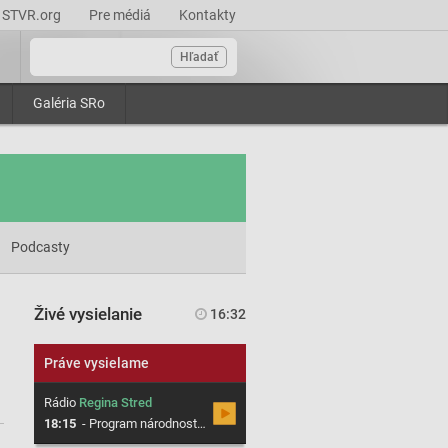
STVR.org
Pre médiá
Kontakty
Hľadať
Galéria SRo
Podcasty
Živé vysielanie
16:32
Práve vysielame
Rádio
Regina Stred
18:15
-
Program národnostno-etnického vysielania Rádia Patria