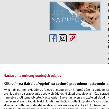
Nastavenia ochrany osobných údajov
Kliknutím na tlačidlo „Poprieť“ sa zachová predvolené nastavenie i
My a naši partneri ukladáme a/alebo pristupujeme k informáciám na zariadení, a
prehliadača na spracovanie osobných údajov. Niektorí predajcovia môžu sprac
námietku proti tomu otvorte „Nastavenia“. Svoje nastavenia môžete prijať, odmie
nastavenia“ alebo kedykoľvek kliknutím na tlačidlo odtlačku prsta v ľavom doln
kliknite na odtlačok prsta alebo odkaz v päte webovej stránky a kliknite na polo