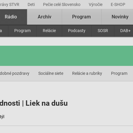
právy STVR
Deti
Pečie celé Slovensko
Výročie
E-SHOP
Rádio
Archív
Program
Novinky
ra
Program
Relácie
Podcasty
SOSR
DAB+
dobné pozdravy
Sociálne siete
Relácie a rubriky
Program
dnosti | Liek na dušu
týl