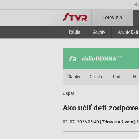
S
Televízia
Rádiá
Archív
Archív Ext
Články
O rádiu
Ľudia
Hu
«
späť
Ako učiť deti zodpove
03. 07. 2026 05:40 | Zdravie a životný š