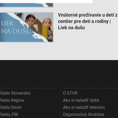
Vnútorné prežívanie u detí z
centier pre deti a rodiny |
Liek na dušu
ov z rôznych zdrojov
Rádio Slovensko
O STVR
Rádio Regina
Ako si naladiť rádiá
Rádio Devín
Ako si naladiť televíziu
Rádio_FM
Organizačná štruktúra