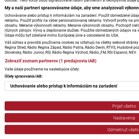
odvolať. Tieto voľby budú signalizované našim partnerom a neovplyvnia údaje p
My a naši partneri spracovávame údaje, aby sme analyzovali výkonn
Uchovávanie alebo prístup k informáciám na zariadení. Použiť obmedzené údaje 
reklamu. Použiť profily na výber personalizovanej reklamy. Vytvoriť profily na 
obsahu. Meranie výkonnosti reklamy. Meranie výkonnosti obsahu. Pochopiť cieľo
rôznych zdrojov. Vývoj a zlepšovanie služieb. Použitie obmedzených údajov na 
Údaje môžu byť zdieľané mimo Európskej únie a odosielané do USA.
Váš súhlas a pravidlá používania cookies sa vzťahujú na všetky webové stránky 
Regina Stred, Rádio Regina Západ, Rádio Patria, Rádio Devín, RTVS, Hudobné pozd
Slovensky, Rádio Junior, RSI, Rádio Regina Východ, Rádio_FM, RSI Espanol, NEV.
Zobraziť zoznam partnerov (1 predajcovia IAB)
Vaše údaje používame na nasledujúce účely:
Účely spracovania IAB:
Uchovávanie alebo prístup k informáciám na zariadení
Použiť obmedzené údaje na výber reklamy
Prijať všetko
Vytvoriť profily pre personalizovanú reklamu
Nastavenia
Použiť profily na výber personalizovanej reklamy
Odmietnuť všetk
Vytvoriť profily na prispôsobenie obsahu