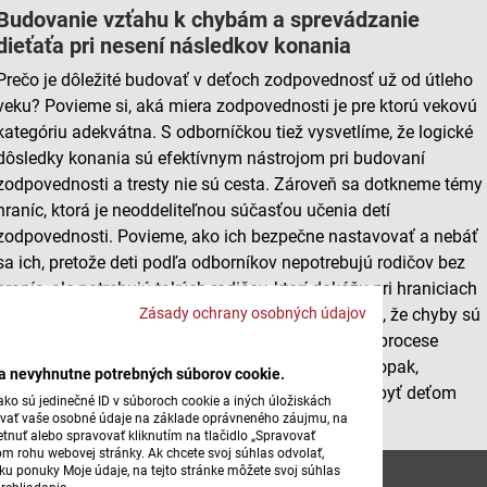
Budovanie vzťahu k chybám a sprevádzanie
dieťaťa pri nesení následkov konania
Prečo je dôležité budovať v deťoch zodpovednosť už od útleho
veku? Povieme si, aká miera zodpovednosti je pre ktorú vekovú
kategóriu adekvátna. S odborníčkou tiež vysvetlíme, že logické
dôsledky konania sú efektívnym nástrojom pri budovaní
zodpovednosti a tresty nie sú cesta. Zároveň sa dotkneme témy
hraníc, ktorá je neoddeliteľnou súčasťou učenia detí
zodpovednosti. Povieme, ako ich bezpečne nastavovať a nebáť
sa ich, pretože deti podľa odborníkov nepotrebujú rodičov bez
hraníc, ale potrebujú takých rodičov, ktorí dokážu pri hraniciach
Zásady ochrany osobných údajov
spájať láskavosť s pevnosťou. Takisto zdôrazníme, že chyby sú
prirodzenou súčasťou života a je dôležité deti aj v procese
vedenia k zodpovednosti za ne nezahanbovať. Naopak,
ba nevyhnutne potrebných súborov cookie.
prezradíme, ako správne na tieto omyly nazerať a byť deťom
ko sú jedinečné ID v súboroch cookie a iných úložiskách
oporou.
úvať vaše osobné údaje na základe oprávneného záujmu, na
tnuť alebo spravovať kliknutím na tlačidlo „Spravovať
om rohu webovej stránky. Ak chcete svoj súhlas odvolať,
Ako ucit deti zodpovednosti
žku ponuky Moje údaje, na tejto stránke môžete svoj súhlas