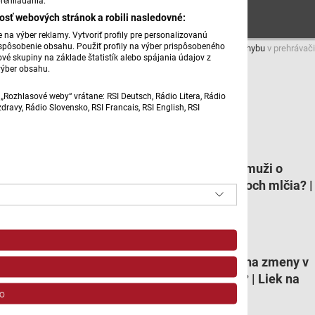
rehliadania.
osť webových stránok a robili nasledovné:
na výber reklamy. Vytvoriť profily pre personalizovanú
prispôsobenie obsahu. Použiť profily na výber prispôsobeného
Máte problém s prehrávaním?
Nahláste nám chybu
v prehrávači
vé skupiny na základe štatistík alebo spájania údajov z
výber obsahu.
autorka:
Daniela Fullová
„Rozhlasové weby“ vrátane: RSI Deutsch, Rádio Litera, Rádio
ilu. foto: pexels.com
ravy, Rádio Slovensko, RSI Francais, RSI English, RSI
Súvisiace články
Prečo chlapci a muži o
svojich problémoch mlčia? |
Liek na dušu
Ako reagujeme na zmeny v
našich životoch? | Liek na
o
dušu