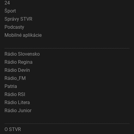
24
Šport
Meranie výkonnosti reklamy
Správy STVR
Meranie výkonnosti obsahu
Podcasty
Mobilné aplikácie
Pochopiť cieľové skupiny na základe štatistík
alebo spájania údajov z rôznych zdrojov
Vývoj a zlepšovanie služieb
Rádio Slovensko
Rádio Regina
Použitie obmedzených údajov na výber obsahu
Rádio Devín
Špeciálne funkcie IAB:
Rádio_FM
Používanie presných údajov o geografickej
Patria
polohe
Rádio RSI
Identifikácia zariadení na základe aktívne
Rádio Litera
vyžiadaných informácií
Rádio Junior
Účely spracovania, ktoré nie sú v kompetencii IAB:
Nevyhnutné
O STVR