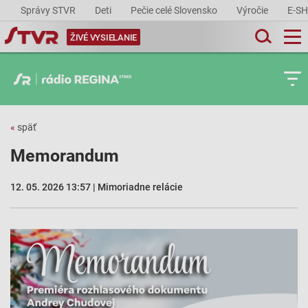
Správy STVR
Deti
Pečie celé Slovensko
Výročie
E-S
ŽIVÉ VYSIELANIE
«
späť
Memorandum
12. 05. 2026 13:57 | Mimoriadne relácie