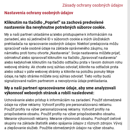
Zásady ochrany osobných údajov
Nastavenia ochrany osobných údajov
Kliknutím na tlačidlo „Poprieť“ sa zachová predvolené
Ako voda živá
nastavenie iba nevyhnutne potrebných súborov cookie.
My a naši partneri ukladáme a/alebo pristupujeme k informáciám na
zariadení, ako sú jedinečné ID v súboroch cookie a iných úložiskách
prehliadača na spracovanie osobných údajov. Niektorí predajcovia môžu
spracúvať vaše osobné údaje na základe oprávneného záujmu, na
námietku proti tomu otvorte „Nastavenia“. Svoje nastavenia môžete prijať,
odmietnuť alebo spravovať kliknutím na tlačidlo „Spravovať nastavenia“
alebo kedykoľvek kliknutím na tlačidlo odtlačku prsta v ľavom dolnom rohu
webovej stránky. Ak chcete svoj súhlas odvolať, kliknite na odtlačok prsta
alebo odkaz v päte webovej stránky a kliknite na položku ponuky Moje
údaje, na tejto stránke môžete svoj súhlas odvolať. Tieto voľby budú
signalizované našim partnerom a neovplyvnia údaje prehliadania.
My a naši partneri spracovávame údaje, aby sme analyzovali
výkonnosť webových stránok a robili nasledovné:
Uchovávanie alebo prístup k informáciám na zariadení. Použiť obmedzené
údaje na výber reklamy. Vytvoriť profily pre personalizovanú reklamu.
Použiť profily na výber personalizovanej reklamy. Vytvoriť profily na
Tisíc veľkých nocí
prispôsobenie obsahu. Použiť profily na výber prispôsobeného obsahu.
Meranie výkonnosti reklamy. Meranie výkonnosti obsahu. Pochopiť cieľové
skupiny na základe štatistík alebo spájania údajov z rôznych zdrojov. Vývoj
a zlepšovanie služieb. Použitie obmedzených údajov na výber obsahu.