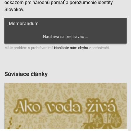
odkazom pre národnú pamäť a porozumenie identity
Slovákov.
Memorandum
Máte problém s prehrávaním?
Nahláste nám chybu
v prehrávači.
Súvisiace články