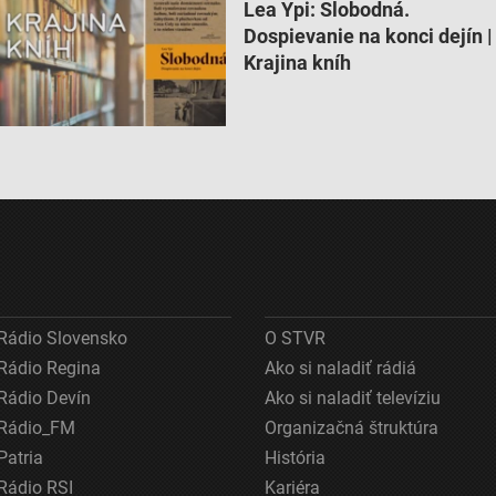
Lea Ypi: Slobodná.
Dospievanie na konci dejín |
Krajina kníh
ov z rôznych zdrojov
Rádio Slovensko
O STVR
Rádio Regina
Ako si naladiť rádiá
Rádio Devín
Ako si naladiť televíziu
Rádio_FM
Organizačná štruktúra
Patria
História
Rádio RSI
Kariéra