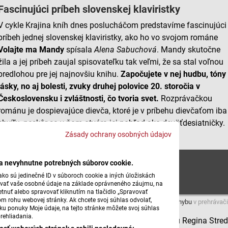
Fascinujúci príbeh slovenskej klaviristky
V cykle Krajina kníh dnes poslucháčom predstavíme fascinujúci
príbeh jednej slovenskej klaviristky, ako ho vo svojom románe
Volajte ma Mandy
spísala
Alena
Sabuchová
. Mandy skutočne
žila a jej príbeh zaujal spisovateľku tak veľmi, že sa stal voľnou
predlohou pre jej najnovšiu knihu.
Započujete v nej hudbu, tóny
lásky, no aj bolesti, zvuky druhej polovice 20. storočia v
Československu i zvláštnosti, čo tvoria svet.
Rozprávačkou
románu je dospievajúce dievča, ktoré je v príbehu dievčaťom iba
chvíľu, neskôr sa v ňom otvára jej pohľad ako deväťdesiatničky.
Zásady ochrany osobných údajov
Vizitku autorky číta
Ivana
Kováčová
.
Alena Sabuchova: Volajte ma Mandy
ba nevyhnutne potrebných súborov cookie.
ko sú jedinečné ID v súboroch cookie a iných úložiskách
úvať vaše osobné údaje na základe oprávneného záujmu, na
tnuť alebo spravovať kliknutím na tlačidlo „Spravovať
om rohu webovej stránky. Ak chcete svoj súhlas odvolať,
Máte problém s prehrávaním?
Nahláste nám chybu
v prehrávači
žku ponuky Moje údaje, na tejto stránke môžete svoj súhlas
rehliadania.
Aj dnešnú Krajinu kníh si môžete vypočuť na Rádiu Regina Stre