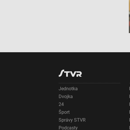
Použiť profily na výber prispôsobeného obsahu
Meranie výkonnosti reklamy
Meranie výkonnosti obsahu
Pochopiť cieľové skupiny na základe štatistík alebo spájania údaj
Vývoj a zlepšovanie služieb
Použitie obmedzených údajov na výber obsahu
Špeciálne funkcie IAB:
Používanie presných údajov o geografickej polohe
Jednotka
Identifikácia zariadení na základe aktívne vyžiadaných informácií
Dvojka
Účely spracovania, ktoré nie sú v kompetencii IAB:
24
Nevyhnutné
Šport
Správy STVR
Výkonostné
Podcasty