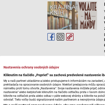
Nastavenia ochrany osobných údajov
Kliknutím na tlačidlo „Poprieť“ sa zachová predvolené nastavenie i
My a naši partneri ukladáme a/alebo pristupujeme k informáciám na zariadení, a
prehliadača na spracovanie osobných údajov. Niektorí predajcovia môžu sprac
námietku proti tomu otvorte „Nastavenia“. Svoje nastavenia môžete prijať, odmie
nastavenia“ alebo kedykoľvek kliknutím na tlačidlo odtlačku prsta v ľavom doln
kliknite na odtlačok prsta alebo odkaz v päte webovej stránky a kliknite na polo
odvolať. Tieto voľby budú signalizované našim partnerom a neovplyvnia údaje p