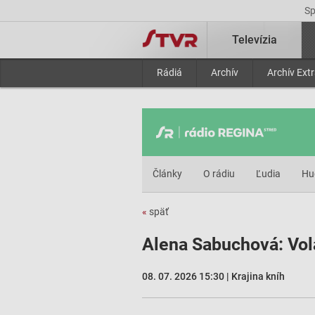
S
Televízia
Rádiá
Archív
Archív Ext
Články
O rádiu
Ľudia
Hu
«
späť
Alena Sabuchová: Vola
08. 07. 2026 15:30 | Krajina kníh