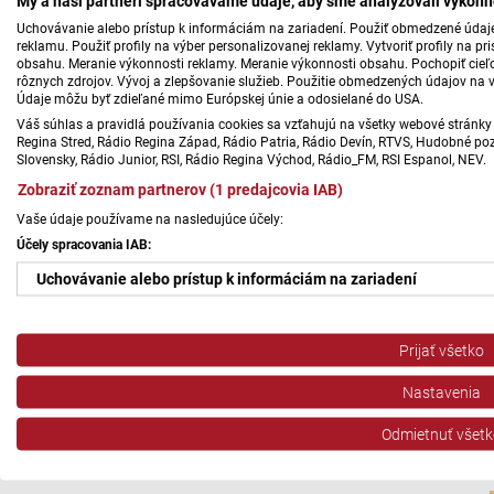
My a naši partneri spracovávame údaje, aby sme analyzovali výkonn
Uchovávanie alebo prístup k informáciám na zariadení. Použiť obmedzené údaje 
reklamu. Použiť profily na výber personalizovanej reklamy. Vytvoriť profily na 
obsahu. Meranie výkonnosti reklamy. Meranie výkonnosti obsahu. Pochopiť cieľo
rôznych zdrojov. Vývoj a zlepšovanie služieb. Použitie obmedzených údajov na 
Údaje môžu byť zdieľané mimo Európskej únie a odosielané do USA.
Váš súhlas a pravidlá používania cookies sa vzťahujú na všetky webové stránky 
Regina Stred, Rádio Regina Západ, Rádio Patria, Rádio Devín, RTVS, Hudobné pozd
Slovensky, Rádio Junior, RSI, Rádio Regina Východ, Rádio_FM, RSI Espanol, NEV.
Zobraziť zoznam partnerov (1 predajcovia IAB)
Vaše údaje používame na nasledujúce účely:
Účely spracovania IAB:
Uchovávanie alebo prístup k informáciám na zariadení
Použiť obmedzené údaje na výber reklamy
Prijať všetko
Vytvoriť profily pre personalizovanú reklamu
Nastavenia
Použiť profily na výber personalizovanej reklamy
Odmietnuť všetk
Vytvoriť profily na prispôsobenie obsahu