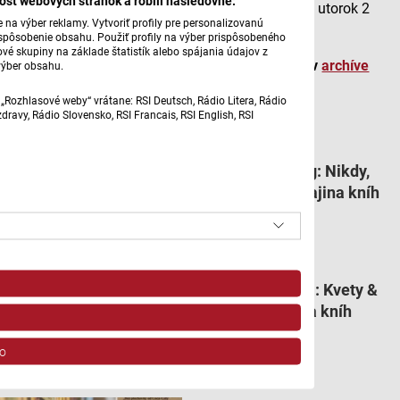
osť webových stránok a robili nasledovné:
o 17.30. Jej reprízu vysielame v sobotu o 23.00 a v utorok 2
na výber reklamy. Vytvoriť profily pre personalizovanú
minúty po polnoci.
prispôsobenie obsahu. Použiť profily na výber prispôsobeného
vé skupiny na základe štatistík alebo spájania údajov z
Celé časti relácie Krajina kníh si môžete vypočuť v
archíve
výber obsahu.
RTVS.
„Rozhlasové weby“ vrátane: RSI Deutsch, Rádio Litera, Rádio
ravy, Rádio Slovensko, RSI Francais, RSI English, RSI
Súvisiace články
Linn Strømsborg: Nikdy,
nikdy, nikdy | Krajina kníh
Jana Micenková: Kvety &
Klobásy | Krajina kníh
o