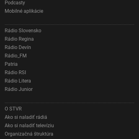
Podcasty
Mobilné aplikácie
Meranie výkonnosti obsahu
Pochopiť cieľové skupiny na základe štatistík
alebo spájania údajov z rôznych zdrojov
Rádio Slovensko
Rádio Regina
Vývoj a zlepšovanie služieb
Rádio Devín
Použitie obmedzených údajov na výber obsahu
Rádio_FM
Patria
Špeciálne funkcie IAB:
Rádio RSI
Používanie presných údajov o geografickej
polohe
Rádio Litera
Rádio Junior
Identifikácia zariadení na základe aktívne
vyžiadaných informácií
Účely spracovania, ktoré nie sú v kompetencii IAB:
O STVR
Ako si naladiť rádiá
Nevyhnutné
Ako si naladiť televíziu
Výkonostné
Organizačná štruktúra