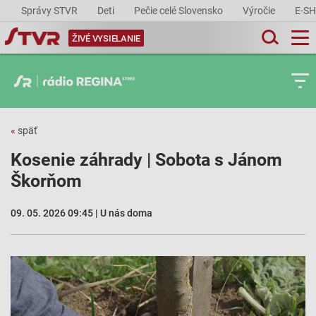
Správy STVR
Deti
Pečie celé Slovensko
Výročie
E-S
ŽIVÉ VYSIELANIE
«
späť
Kosenie záhrady | Sobota s Jánom
Škorňom
09. 05. 2026 09:45 | U nás doma