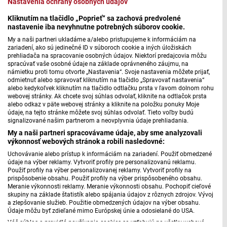
Nastavenia ochrany osobných údajov
Jarné vrúbľovanie | Sobota s Jánom Škorňom
Kliknutím na tlačidlo „Poprieť“ sa zachová predvolené
nastavenie iba nevyhnutne potrebných súborov cookie.
My a naši partneri ukladáme a/alebo pristupujeme k informáciám na
zariadení, ako sú jedinečné ID v súboroch cookie a iných úložiskách
prehliadača na spracovanie osobných údajov. Niektorí predajcovia môžu
spracúvať vaše osobné údaje na základe oprávneného záujmu, na
námietku proti tomu otvorte „Nastavenia“. Svoje nastavenia môžete prijať,
odmietnuť alebo spravovať kliknutím na tlačidlo „Spravovať nastavenia“
alebo kedykoľvek kliknutím na tlačidlo odtlačku prsta v ľavom dolnom rohu
webovej stránky. Ak chcete svoj súhlas odvolať, kliknite na odtlačok prsta
alebo odkaz v päte webovej stránky a kliknite na položku ponuky Moje
údaje, na tejto stránke môžete svoj súhlas odvolať. Tieto voľby budú
signalizované našim partnerom a neovplyvnia údaje prehliadania.
My a naši partneri spracovávame údaje, aby sme analyzovali
výkonnosť webových stránok a robili nasledovné:
Pestovanie jahôd | Sobota s Jánom Škorňom
Uchovávanie alebo prístup k informáciám na zariadení. Použiť obmedzené
údaje na výber reklamy. Vytvoriť profily pre personalizovanú reklamu.
Použiť profily na výber personalizovanej reklamy. Vytvoriť profily na
prispôsobenie obsahu. Použiť profily na výber prispôsobeného obsahu.
Meranie výkonnosti reklamy. Meranie výkonnosti obsahu. Pochopiť cieľové
skupiny na základe štatistík alebo spájania údajov z rôznych zdrojov. Vývoj
a zlepšovanie služieb. Použitie obmedzených údajov na výber obsahu.
Údaje môžu byť zdieľané mimo Európskej únie a odosielané do USA.
Váš súhlas a pravidlá používania cookies sa vzťahujú na všetky webové