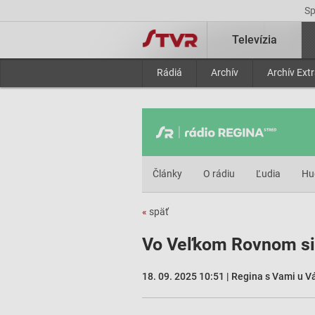
S
Televízia
Rádiá
Archív
Archív Ext
Články
O rádiu
Ľudia
Hu
«
späť
Vo Veľkom Rovnom si 
18. 09. 2025 10:51 | Regina s Vami u V