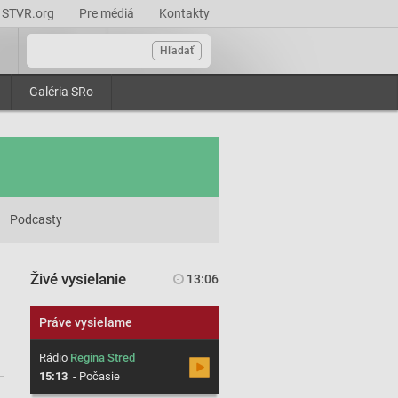
STVR.org
Pre médiá
Kontakty
Hľadať
Galéria SRo
Podcasty
Živé vysielanie
13:06
Práve vysielame
Rádio
Regina Stred
15:13
-
Počasie