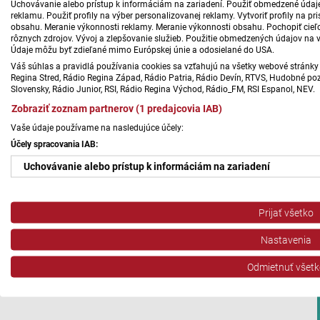
Uchovávanie alebo prístup k informáciám na zariadení. Použiť obmedzené údaje 
reklamu. Použiť profily na výber personalizovanej reklamy. Vytvoriť profily na 
obsahu. Meranie výkonnosti reklamy. Meranie výkonnosti obsahu. Pochopiť cieľo
rôznych zdrojov. Vývoj a zlepšovanie služieb. Použitie obmedzených údajov na 
Údaje môžu byť zdieľané mimo Európskej únie a odosielané do USA.
Váš súhlas a pravidlá používania cookies sa vzťahujú na všetky webové stránky 
Regina Stred, Rádio Regina Západ, Rádio Patria, Rádio Devín, RTVS, Hudobné pozd
Slovensky, Rádio Junior, RSI, Rádio Regina Východ, Rádio_FM, RSI Espanol, NEV.
Zobraziť zoznam partnerov (1 predajcovia IAB)
Vaše údaje používame na nasledujúce účely:
Účely spracovania IAB:
Uchovávanie alebo prístup k informáciám na zariadení
Použiť obmedzené údaje na výber reklamy
Prijať všetko
Vytvoriť profily pre personalizovanú reklamu
Nastavenia
Použiť profily na výber personalizovanej reklamy
Odmietnuť všetk
Vytvoriť profily na prispôsobenie obsahu
Použiť profily na výber prispôsobeného obsahu