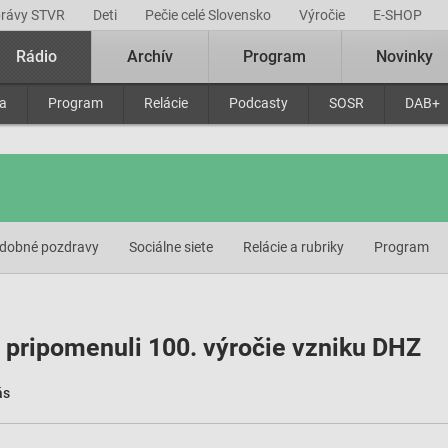
právy STVR
Deti
Pečie celé Slovensko
Výročie
E-SHOP
Rádio
Archív
Program
Novinky
ra
Program
Relácie
Podcasty
SOSR
DAB+
dobné pozdravy
Sociálne siete
Relácie a rubriky
Program
pripomenuli 100. výročie vzniku DHZ
ás