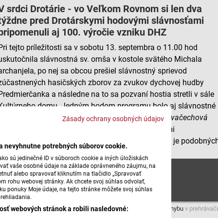
V srdci Drotárie - vo Veľkom Rovnom si len dva
týždne pred Drotárskymi hodovými slávnosťami
pripomenuli aj 100. výročie vzniku DHZ
Pri tejto príležitosti sa v sobotu 13. septembra o 11.00 hod
uskutočnila slávnostná sv. omša v kostole svätého Michala
archanjela, po nej sa obcou prešiel slávnostný sprievod
zúčastnených hasičských zborov za zvukov dychovej hudby
Predmierčanka a následne na to sa pozvaní hostia stretli v sále
Kultúrneho domu. Jedným bodom programu bolo aj slávnostné
oceňovanie jednotlivcov a organizácií.
Mariana
Kovačechová
Zásady ochrany osobných údajov
bola pri tom. Porozprávala sa aj s mladými hasičmi
Helmešovcami
z
Hliníka
nad
Váhom
. V Bytčiansku je podobnýc
ba nevyhnutne potrebných súborov cookie.
osláv v tomto období viac.
ko sú jedinečné ID v súboroch cookie a iných úložiskách
úvať vaše osobné údaje na základe oprávneného záujmu, na
100 rokov hasicov vo Velkom Rovnom
tnuť alebo spravovať kliknutím na tlačidlo „Spravovať
om rohu webovej stránky. Ak chcete svoj súhlas odvolať,
žku ponuky Moje údaje, na tejto stránke môžete svoj súhlas
rehliadania.
osť webových stránok a robili nasledovné:
Máte problém s prehrávaním?
Nahláste nám chybu
v prehrávači