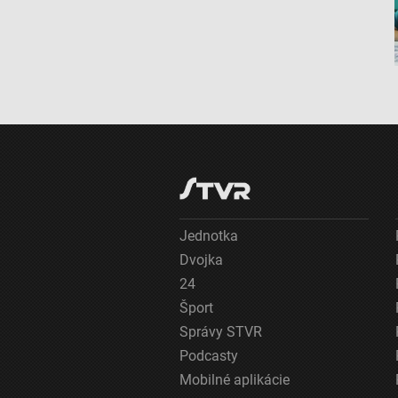
Meranie výkonnosti reklamy
Meranie výkonnosti obsahu
Pochopiť cieľové skupiny na základe štatistík alebo spájania údaj
Vývoj a zlepšovanie služieb
Použitie obmedzených údajov na výber obsahu
Špeciálne funkcie IAB:
Používanie presných údajov o geografickej polohe
Jednotka
Dvojka
Identifikácia zariadení na základe aktívne vyžiadaných informácií
24
Účely spracovania, ktoré nie sú v kompetencii IAB:
Šport
Nevyhnutné
Správy STVR
Podcasty
Výkonostné
Mobilné aplikácie
Funkčné