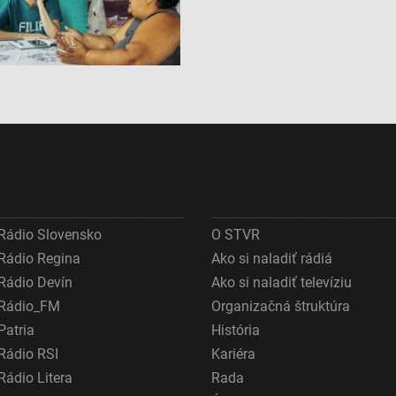
ov z rôznych zdrojov
Rádio Slovensko
O STVR
Rádio Regina
Ako si naladiť rádiá
Rádio Devín
Ako si naladiť televíziu
Rádio_FM
Organizačná štruktúra
Patria
História
Rádio RSI
Kariéra
Rádio Litera
Rada