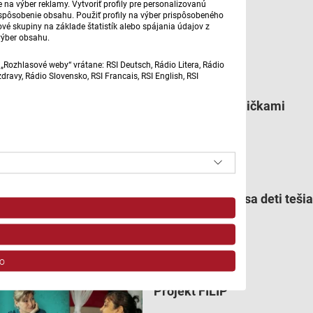
na výber reklamy. Vytvoriť profily pre personalizovanú
prispôsobenie obsahu. Použiť profily na výber prispôsobeného
vé skupiny na základe štatistík alebo spájania údajov z
výber obsahu.
ilu. foto: velkerovne.sk
„Rozhlasové weby“ vrátane: RSI Deutsch, Rádio Litera, Rádio
Súvisiace články
ravy, Rádio Slovensko, RSI Francais, RSI English, RSI
Medzi nami žehličkami
Škola, do ktorej sa deti teši
o
Projekt FILIP