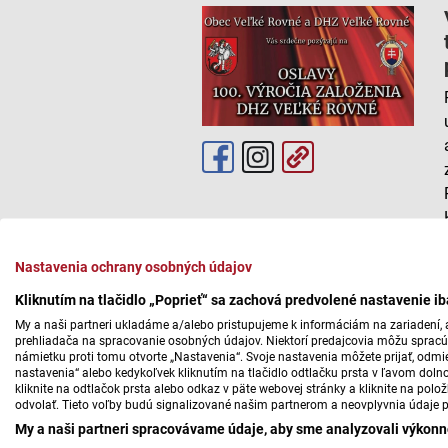
Nastavenia ochrany osobných údajov
Kliknutím na tlačidlo „Poprieť“ sa zachová predvolené nastavenie i
My a naši partneri ukladáme a/alebo pristupujeme k informáciám na zariadení, a
prehliadača na spracovanie osobných údajov. Niektorí predajcovia môžu sprac
námietku proti tomu otvorte „Nastavenia“. Svoje nastavenia môžete prijať, odmie
nastavenia“ alebo kedykoľvek kliknutím na tlačidlo odtlačku prsta v ľavom doln
kliknite na odtlačok prsta alebo odkaz v päte webovej stránky a kliknite na polo
odvolať. Tieto voľby budú signalizované našim partnerom a neovplyvnia údaje p
My a naši partneri spracovávame údaje, aby sme analyzovali výkonn