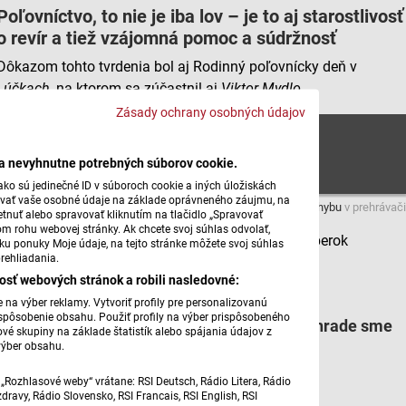
Poľovníctvo, to nie je iba lov – je to aj starostlivosť
o revír a tiež vzájomná pomoc a súdržnosť
Dôkazom tohto tvrdenia bol aj Rodinný poľovnícky deň v
Lúčkach
, na ktorom sa zúčastnil aj
Viktor
Mydlo
.
Zásady ochrany osobných údajov
Polovnicky den
ba nevyhnutne potrebných súborov cookie.
ko sú jedinečné ID v súboroch cookie a iných úložiskách
úvať vaše osobné údaje na základe oprávneného záujmu, na
Máte problém s prehrávaním?
Nahláste nám chybu
v prehrávači
tnuť alebo spravovať kliknutím na tlačidlo „Spravovať
om rohu webovej stránky. Ak chcete svoj súhlas odvolať,
ilu. foto: FB/ Obvodná polovnícka komora Ružomberok
žku ponuky Moje údaje, na tejto stránke môžete svoj súhlas
rehliadania.
osť webových stránok a robili nasledovné:
Súvisiace články
na výber reklamy. Vytvoriť profily pre personalizovanú
prispôsobenie obsahu. Použiť profily na výber prispôsobeného
Saturejka | V záhrade sme
vé skupiny na základe štatistík alebo spájania údajov z
doma
výber obsahu.
„Rozhlasové weby“ vrátane: RSI Deutsch, Rádio Litera, Rádio
ravy, Rádio Slovensko, RSI Francais, RSI English, RSI