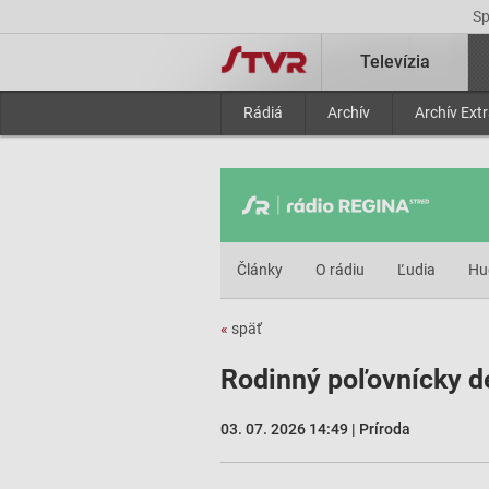
S
Televízia
Rádiá
Archív
Archív Ext
Články
O rádiu
Ľudia
Hu
«
späť
Rodinný poľovnícky d
03. 07. 2026 14:49 | Príroda