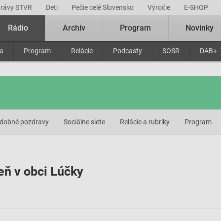
právy STVR
Deti
Pečie celé Slovensko
Výročie
E-SHOP
Rádio
Archív
Program
Novinky
ra
Program
Relácie
Podcasty
SOSR
DAB+
dobné pozdravy
Sociálne siete
Relácie a rubriky
Program
eň v obci Lúčky