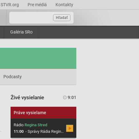
STVR.org
Pre médiá
Kontakty
Hľadať
Galéria SRo
Podcasty
Živé vysielanie
9:01
Práve vysielame
Rádio
Regina Stred
11:00
-
Správy Rádia Regina Stred