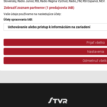
Slovensky, Rádio Junior, RSI, Rádio Regina Východ, Rádio_FM, RSI Espanol, NEV.
Zobraziť zoznam partnerov (1 predajcovia IAB)
Vaše údaje používame na nasledujúce účely:
Účely spracovania IAB:
Uchovávanie alebo prístup k informáciám na zariadení
Použiť obmedzené údaje na výber reklamy
Prijať všetko
Vytvoriť profily pre personalizovanú reklamu
Nastavenia
Použiť profily na výber personalizovanej reklamy
Odmietnuť všetk
Vytvoriť profily na prispôsobenie obsahu
Použiť profily na výber prispôsobeného obsahu
Meranie výkonnosti reklamy
Meranie výkonnosti obsahu
Pochopiť cieľové skupiny na základe štatistík alebo spájania údaj