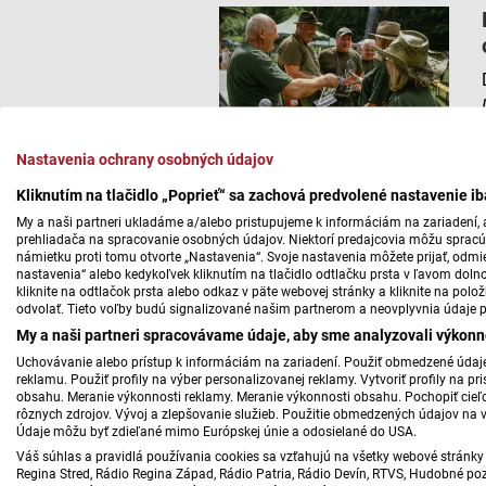
Nastavenia ochrany osobných údajov
Kliknutím na tlačidlo „Poprieť“ sa zachová predvolené nastavenie i
My a naši partneri ukladáme a/alebo pristupujeme k informáciám na zariadení, a
prehliadača na spracovanie osobných údajov. Niektorí predajcovia môžu sprac
námietku proti tomu otvorte „Nastavenia“. Svoje nastavenia môžete prijať, odmie
nastavenia“ alebo kedykoľvek kliknutím na tlačidlo odtlačku prsta v ľavom doln
kliknite na odtlačok prsta alebo odkaz v päte webovej stránky a kliknite na polo
odvolať. Tieto voľby budú signalizované našim partnerom a neovplyvnia údaje p
My a naši partneri spracovávame údaje, aby sme analyzovali výkonn
Uchovávanie alebo prístup k informáciám na zariadení. Použiť obmedzené údaje 
reklamu. Použiť profily na výber personalizovanej reklamy. Vytvoriť profily na 
obsahu. Meranie výkonnosti reklamy. Meranie výkonnosti obsahu. Pochopiť cieľo
rôznych zdrojov. Vývoj a zlepšovanie služieb. Použitie obmedzených údajov na 
Údaje môžu byť zdieľané mimo Európskej únie a odosielané do USA.
Váš súhlas a pravidlá používania cookies sa vzťahujú na všetky webové stránky 
Regina Stred, Rádio Regina Západ, Rádio Patria, Rádio Devín, RTVS, Hudobné pozd