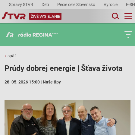
Správy STVR
Deti
Pečie celé Slovensko
Výročie
E-S
ŽIVÉ VYSIELANIE
«
späť
Prúdy dobrej energie | Šťava života
28. 05. 2026 15:00 | Naše tipy