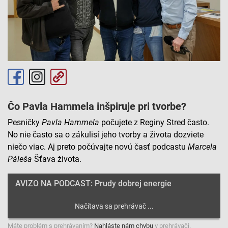
Čo Pavla Hammela inšpiruje pri tvorbe?
Pesničky
Pavla
Hammela
počujete z Reginy Stred často.
No nie často sa o zákulisí jeho tvorby a života dozviete
niečo viac. Aj preto počúvajte novú časť podcastu
Marcela
Páleša
Šťava života.
AVIZO NA PODCAST: Prudy dobrej energie
Máte problém s prehrávaním?
Nahláste nám chybu
v prehrávači.