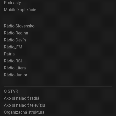
Podcasty
Mobilné aplikácie
Meranie výkonnosti obsahu
Pochopiť cieľové skupiny na základe štatistík
alebo spájania údajov z rôznych zdrojov
Rádio Slovensko
Rádio Regina
Vývoj a zlepšovanie služieb
Rádio Devín
Použitie obmedzených údajov na výber obsahu
Rádio_FM
Patria
Špeciálne funkcie IAB:
Rádio RSI
Používanie presných údajov o geografickej
polohe
Rádio Litera
Rádio Junior
Identifikácia zariadení na základe aktívne
vyžiadaných informácií
Účely spracovania, ktoré nie sú v kompetencii IAB:
O STVR
Ako si naladiť rádiá
Nevyhnutné
Ako si naladiť televíziu
Výkonostné
Organizačná štruktúra