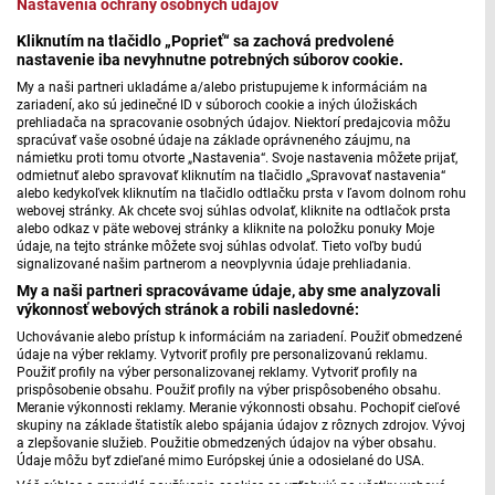
Nastavenia ochrany osobných údajov
Nádej rozhýbe človeka aj celý dav | Šťava života
Kliknutím na tlačidlo „Poprieť“ sa zachová predvolené
nastavenie iba nevyhnutne potrebných súborov cookie.
My a naši partneri ukladáme a/alebo pristupujeme k informáciám na
zariadení, ako sú jedinečné ID v súboroch cookie a iných úložiskách
prehliadača na spracovanie osobných údajov. Niektorí predajcovia môžu
spracúvať vaše osobné údaje na základe oprávneného záujmu, na
námietku proti tomu otvorte „Nastavenia“. Svoje nastavenia môžete prijať,
odmietnuť alebo spravovať kliknutím na tlačidlo „Spravovať nastavenia“
alebo kedykoľvek kliknutím na tlačidlo odtlačku prsta v ľavom dolnom rohu
webovej stránky. Ak chcete svoj súhlas odvolať, kliknite na odtlačok prsta
alebo odkaz v päte webovej stránky a kliknite na položku ponuky Moje
údaje, na tejto stránke môžete svoj súhlas odvolať. Tieto voľby budú
signalizované našim partnerom a neovplyvnia údaje prehliadania.
My a naši partneri spracovávame údaje, aby sme analyzovali
výkonnosť webových stránok a robili nasledovné:
S nádejou na obzore | Šťava života
Uchovávanie alebo prístup k informáciám na zariadení. Použiť obmedzené
údaje na výber reklamy. Vytvoriť profily pre personalizovanú reklamu.
Použiť profily na výber personalizovanej reklamy. Vytvoriť profily na
prispôsobenie obsahu. Použiť profily na výber prispôsobeného obsahu.
Meranie výkonnosti reklamy. Meranie výkonnosti obsahu. Pochopiť cieľové
skupiny na základe štatistík alebo spájania údajov z rôznych zdrojov. Vývoj
a zlepšovanie služieb. Použitie obmedzených údajov na výber obsahu.
Údaje môžu byť zdieľané mimo Európskej únie a odosielané do USA.
Váš súhlas a pravidlá používania cookies sa vzťahujú na všetky webové