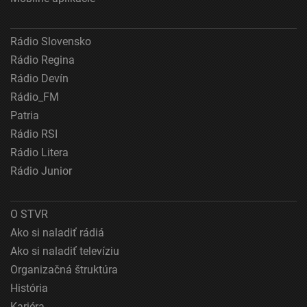
Meranie výkonnosti obsahu
Pochopiť cieľové skupiny na základe štatistík
Rádio Slovensko
alebo spájania údajov z rôznych zdrojov
Rádio Regina
Rádio Devín
Vývoj a zlepšovanie služieb
Rádio_FM
Použitie obmedzených údajov na výber obsahu
Patria
Špeciálne funkcie IAB:
Rádio RSI
Používanie presných údajov o geografickej
Rádio Litera
polohe
Rádio Junior
Identifikácia zariadení na základe aktívne
vyžiadaných informácií
O STVR
Účely spracovania, ktoré nie sú v kompetencii IAB:
Ako si naladiť rádiá
Nevyhnutné
Ako si naladiť televíziu
Organizačná štruktúra
Výkonostné
História
Funkčné
Kariéra