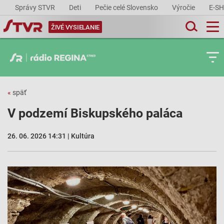
Správy STVR
Deti
Pečie celé Slovensko
Výročie
E-S
ŽIVÉ VYSIELANIE
«
späť
V podzemí Biskupského paláca
26. 06. 2026 14:31 | Kultúra