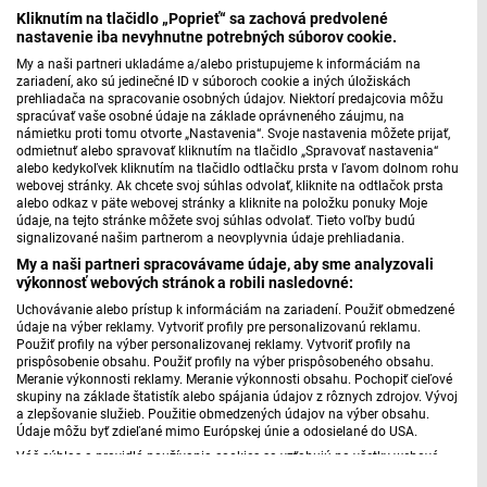
Kliknutím na tlačidlo „Poprieť“ sa zachová predvolené
nastavenie iba nevyhnutne potrebných súborov cookie.
My a naši partneri ukladáme a/alebo pristupujeme k informáciám na
zariadení, ako sú jedinečné ID v súboroch cookie a iných úložiskách
prehliadača na spracovanie osobných údajov. Niektorí predajcovia môžu
spracúvať vaše osobné údaje na základe oprávneného záujmu, na
námietku proti tomu otvorte „Nastavenia“. Svoje nastavenia môžete prijať,
odmietnuť alebo spravovať kliknutím na tlačidlo „Spravovať nastavenia“
alebo kedykoľvek kliknutím na tlačidlo odtlačku prsta v ľavom dolnom rohu
webovej stránky. Ak chcete svoj súhlas odvolať, kliknite na odtlačok prsta
alebo odkaz v päte webovej stránky a kliknite na položku ponuky Moje
údaje, na tejto stránke môžete svoj súhlas odvolať. Tieto voľby budú
signalizované našim partnerom a neovplyvnia údaje prehliadania.
Nadšenci vo Veľkom Krtíši obnovili rodný dom
My a naši partneri spracovávame údaje, aby sme analyzovali
výkonnosť webových stránok a robili nasledovné:
Augusta Horislava Škultétyho
Uchovávanie alebo prístup k informáciám na zariadení. Použiť obmedzené
údaje na výber reklamy. Vytvoriť profily pre personalizovanú reklamu.
Použiť profily na výber personalizovanej reklamy. Vytvoriť profily na
prispôsobenie obsahu. Použiť profily na výber prispôsobeného obsahu.
Meranie výkonnosti reklamy. Meranie výkonnosti obsahu. Pochopiť cieľové
skupiny na základe štatistík alebo spájania údajov z rôznych zdrojov. Vývoj
a zlepšovanie služieb. Použitie obmedzených údajov na výber obsahu.
Údaje môžu byť zdieľané mimo Európskej únie a odosielané do USA.
Váš súhlas a pravidlá používania cookies sa vzťahujú na všetky webové
stránky „Rozhlasové weby“ vrátane: RSI Deutsch, Rádio Litera, Rádio Regina