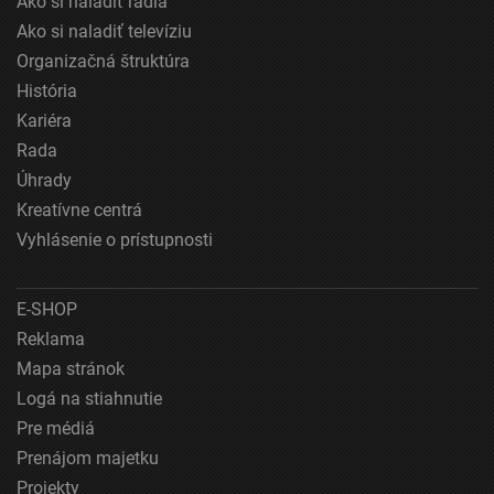
Ako si naladiť rádiá
Výkonostné
Ako si naladiť televíziu
Funkčné
Organizačná štruktúra
História
Reklama
Kariéra
Rada
Úhrady
Kreatívne centrá
Vyhlásenie o prístupnosti
E-SHOP
Reklama
Mapa stránok
Logá na stiahnutie
Pre médiá
Prenájom majetku
Projekty