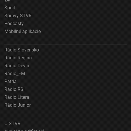
Šport
Meranie výkonnosti reklamy
Správy STVR
Meranie výkonnosti obsahu
Podcasty
Mobilné aplikácie
Pochopiť cieľové skupiny na základe štatistík
alebo spájania údajov z rôznych zdrojov
Rádio Slovensko
Vývoj a zlepšovanie služieb
Rádio Regina
Použitie obmedzených údajov na výber obsahu
Rádio Devín
Špeciálne funkcie IAB:
Rádio_FM
Používanie presných údajov o geografickej
Patria
polohe
Rádio RSI
Rádio Litera
Identifikácia zariadení na základe aktívne
vyžiadaných informácií
Rádio Junior
Účely spracovania, ktoré nie sú v kompetencii IAB:
Nevyhnutné
O STVR