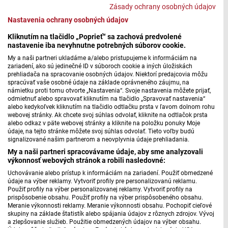
Zásady ochrany osobných údajov
Nastavenia ochrany osobných údajov
Expozícia historickej obuvi | Kultúrny bedeker
Kliknutím na tlačidlo „Poprieť“ sa zachová predvolené
nastavenie iba nevyhnutne potrebných súborov cookie.
My a naši partneri ukladáme a/alebo pristupujeme k informáciám na
zariadení, ako sú jedinečné ID v súboroch cookie a iných úložiskách
prehliadača na spracovanie osobných údajov. Niektorí predajcovia môžu
spracúvať vaše osobné údaje na základe oprávneného záujmu, na
námietku proti tomu otvorte „Nastavenia“. Svoje nastavenia môžete prijať,
odmietnuť alebo spravovať kliknutím na tlačidlo „Spravovať nastavenia“
alebo kedykoľvek kliknutím na tlačidlo odtlačku prsta v ľavom dolnom rohu
webovej stránky. Ak chcete svoj súhlas odvolať, kliknite na odtlačok prsta
alebo odkaz v päte webovej stránky a kliknite na položku ponuky Moje
údaje, na tejto stránke môžete svoj súhlas odvolať. Tieto voľby budú
signalizované našim partnerom a neovplyvnia údaje prehliadania.
My a naši partneri spracovávame údaje, aby sme analyzovali
výkonnosť webových stránok a robili nasledovné:
Uchovávanie alebo prístup k informáciám na zariadení. Použiť obmedzené
Výstava Svet podľa Lichnera | Kultúrny bedeker
údaje na výber reklamy. Vytvoriť profily pre personalizovanú reklamu.
Použiť profily na výber personalizovanej reklamy. Vytvoriť profily na
prispôsobenie obsahu. Použiť profily na výber prispôsobeného obsahu.
Meranie výkonnosti reklamy. Meranie výkonnosti obsahu. Pochopiť cieľové
skupiny na základe štatistík alebo spájania údajov z rôznych zdrojov. Vývoj
a zlepšovanie služieb. Použitie obmedzených údajov na výber obsahu.