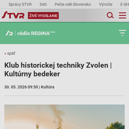
Správy STVR
Deti
Pečie celé Slovensko
Výročie
E-S
ŽIVÉ VYSIELANIE
«
späť
Klub historickej techniky Zvolen |
Kultúrny bedeker
30. 05. 2026 09:50 | Kultúra