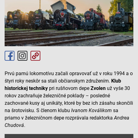
Prvú parnú lokomotívu začali opravovať už v roku 1994 a o
štyri roky neskôr sa stali občianskym združením.
Klub
historickej techniky
pri rušňovom depe
Zvolen
už vyše 30
rokov zachraňuje železničné poklady – posledné
zachované kusy aj unikáty, ktoré by bez ich zásahu skončili
na šrotovisku. S členom klubu
Ivanom
Koválikom
sa
priamo v železničnom depe rozprávala redaktorka
Andrea
Chudová
.